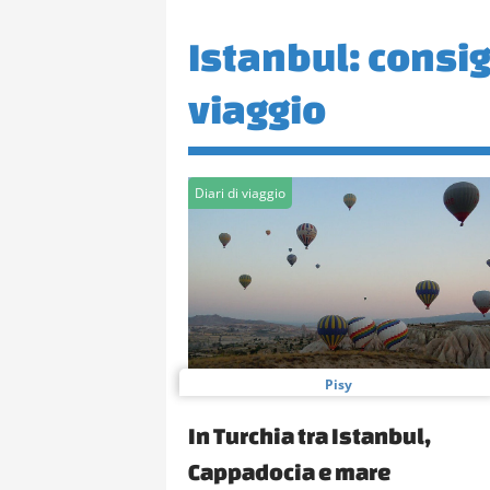
Istanbul: consigl
viaggio
Diari di viaggio
Pisy
In Turchia tra Istanbul,
Cappadocia e mare