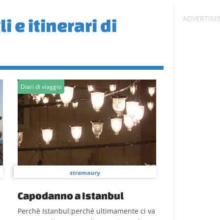
i e itinerari di
Diari di viaggio
stramaury
Capodanno a Istanbul
Perchè Istanbul:perché ultimamente ci va