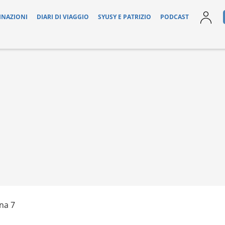
INAZIONI
DIARI DI VIAGGIO
SYUSY E PATRIZIO
PODCAST
na 7