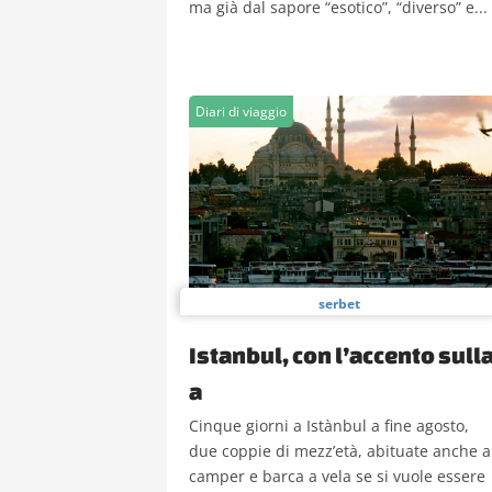
ma già dal sapore “esotico”, “diverso” e...
Diari di viaggio
serbet
Istanbul, con l’accento sull
a
Cinque giorni a Istànbul a fine agosto,
due coppie di mezz’età, abituate anche a
camper e barca a vela se si vuole essere