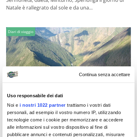
Sermoneta, Gaeta, Minturno, Sperlonga Il giorno di
Natale è rallegrato dal sole e da una...
Diari di viaggio
Continua senza accettare
pikkio
Uso responsabile dei dati
Gaeta – una settimana da dei di + gita a
Noi e
i nostri 1022 partner
trattiamo i vostri dati
bomarzo
personali, ad esempio il vostro numero IP, utilizzando
GAETA UNA SETTIMANA DA DEI 2 - 9 AGOSTO 2008
tecnologie come i cookie per memorizzare e accedere
DIARIO DI BORDO Del Capitano LUKE SKYWALKER
alle informazioni sul vostro dispositivo al fine di
2METRES TuristiPerCaso AGO08 LUCA PICCHIOTTI...
pubblicare annunci e contenuti personalizzati, misurare