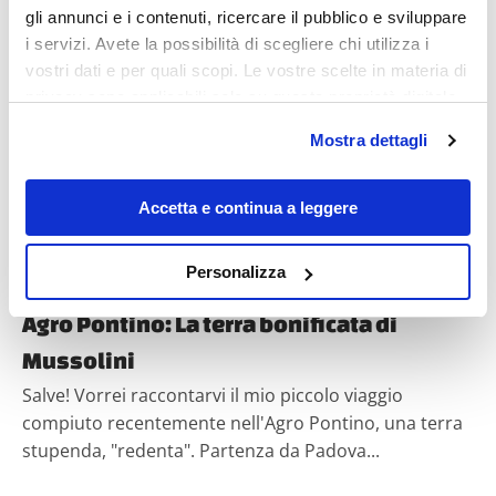
gli annunci e i contenuti, ricercare il pubblico e sviluppare
i servizi. Avete la possibilità di scegliere chi utilizza i
vostri dati e per quali scopi. Le vostre scelte in materia di
Diari di viaggio
privacy sono applicabili solo su questa proprietà digitale
in cui avete effettuato le vostre scelte. È possibile
Mostra dettagli
modificare o revocare il proprio consenso in qualsiasi
momento dalla Dichiarazione sui cookie o facendo clic
sull'icona di attivazione della privacy.
Accetta e continua a leggere
Con il tuo consenso, vorremmo anche:
Personalizza
Valentino Quintana
raccogliere informazioni sulla tua posizione
geografica, con un'approssimazione di qualche
Agro Pontino: La terra bonificata di
metro,
Mussolini
Identificare il tuo dispositivo, scansionandolo
Salve! Vorrei raccontarvi il mio piccolo viaggio
attivamente alla ricerca di caratteristiche specifiche
(impronte digitali).
compiuto recentemente nell'Agro Pontino, una terra
stupenda, "redenta". Partenza da Padova...
Approfondisci come vengono elaborati i tuoi dati personali
e imposta le tue preferenze nella
sezione dettagli
. Puoi