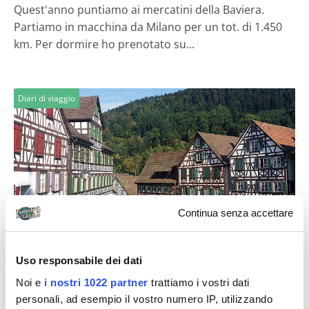
Quest'anno puntiamo ai mercatini della Baviera.
Partiamo in macchina da Milano per un tot. di 1.450
km. Per dormire ho prenotato su...
Diari di viaggio
Continua senza accettare
enzima66
Magica Foresta Nera e mitica Baviera
Uso responsabile dei dati
Siamo partiti alla volta dell'Europa Park di Rust, uno
Noi e
i nostri 1022 partner
trattiamo i vostri dati
dei più grandi parchi divertimenti d'Europa. Per
personali, ad esempio il vostro numero IP, utilizzando
l'occasione abbiamo soggiornato a...