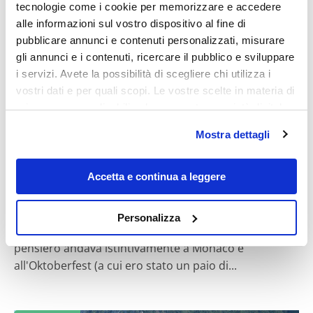
tecnologie come i cookie per memorizzare e accedere
alle informazioni sul vostro dispositivo al fine di
pubblicare annunci e contenuti personalizzati, misurare
Diari di viaggio
gli annunci e i contenuti, ricercare il pubblico e sviluppare
i servizi. Avete la possibilità di scegliere chi utilizza i
vostri dati e per quali scopi. Le vostre scelte in materia di
privacy sono applicabili solo su questa proprietà digitale
in cui avete effettuato le vostre scelte. È possibile
Mostra dettagli
modificare o revocare il proprio consenso in qualsiasi
momento dalla Dichiarazione sui cookie o facendo clic
sull'icona di attivazione della privacy.
marviu
Accetta e continua a leggere
Romantica Baviera
Con il tuo consenso, vorremmo anche:
Personalizza
raccogliere informazioni sulla tua posizione
Prima di questo viaggio se mi dicevano Baviera il mio
geografica, con un'approssimazione di qualche
pensiero andava istintivamente a Monaco e
metro,
all'Oktoberfest (a cui ero stato un paio di...
Identificare il tuo dispositivo, scansionandolo
attivamente alla ricerca di caratteristiche specifiche
(impronte digitali).