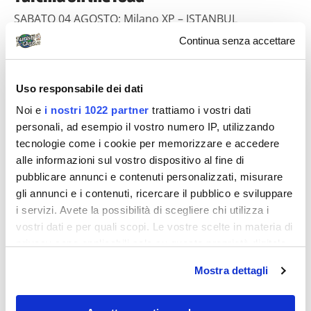
SABATO 04 AGOSTO: Milano XP – ISTANBUL
Stamattina la sveglia suona prestissimo...alle 4.45
Continua senza accettare
dobbiamo essere all’aeroporto perchè alle...
Uso responsabile dei dati
Diari di viaggio
Noi e
i nostri 1022 partner
trattiamo i vostri dati
personali, ad esempio il vostro numero IP, utilizzando
tecnologie come i cookie per memorizzare e accedere
alle informazioni sul vostro dispositivo al fine di
pubblicare annunci e contenuti personalizzati, misurare
gli annunci e i contenuti, ricercare il pubblico e sviluppare
i servizi. Avete la possibilità di scegliere chi utilizza i
vostri dati e per quali scopi. Le vostre scelte in materia di
gp&lele
privacy sono applicabili solo su questa proprietà digitale
Turchia, un viaggio oltre ogni aspettativa
in cui avete effettuato le vostre scelte. È possibile
Mostra dettagli
modificare o revocare il proprio consenso in qualsiasi
2012. Luglio. 3 settimane. Dove andiamo? Voglio
momento dalla Dichiarazione sui cookie o facendo clic
spendere poco. Tanto per cambiare… Allora
sull'icona di attivazione della privacy.