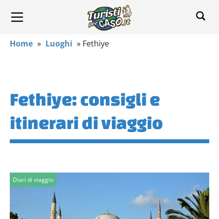
Home
»
Luoghi
»
Fethiye
Fethiye: consigli e
itinerari di viaggio
Diari di viaggio