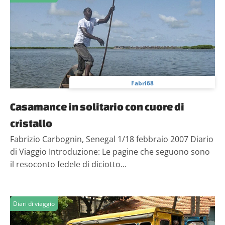
informazioni sul modo in cui utilizzi il nostro sito con i
nostri partner che si occupano di analisi dei dati web,
pubblicità e social media, i quali potrebbero combinarle
con altre informazioni che hai fornito loro o che hanno
raccolto dal tuo utilizzo dei loro servizi.
Fabri68
Casamance in solitario con cuore di
cristallo
Fabrizio Carbognin, Senegal 1/18 febbraio 2007 Diario
di Viaggio Introduzione: Le pagine che seguono sono
il resoconto fedele di diciotto...
Diari di viaggio