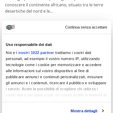
conoscere il continente africano, situato tra le terre
desertiche del nord e le...
Continua senza accettare
Diari di viaggio
Uso responsabile dei dati
Noi e
i nostri 1022 partner
trattiamo i vostri dati
personali, ad esempio il vostro numero IP, utilizzando
tecnologie come i cookie per memorizzare e accedere
alle informazioni sul vostro dispositivo al fine di
MIRELLA65
pubblicare annunci e contenuti personalizzati, misurare
gli annunci e i contenuti, ricercare il pubblico e sviluppare
Il sorriso del Senegal 2
i servizi. Avete la possibilità di scegliere chi utilizza i
04/09/07 ore 00.00 Arrivo a Dakar Tutto liscio. I
vostri dati e per quali scopi. Le vostre scelte in materia di
bagagli ci sono tutti, e un servizievole omino nero con
privacy sono applicabili solo su questa proprietà digitale
una risaltante maglietta gialla...
in cui avete effettuato le vostre scelte. È possibile
Mostra dettagli