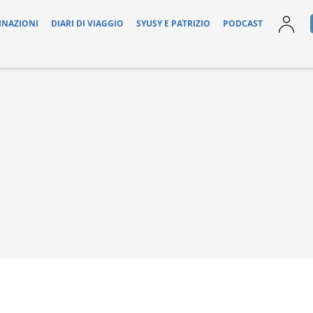
INAZIONI
DIARI DI VIAGGIO
SYUSY E PATRIZIO
PODCAST