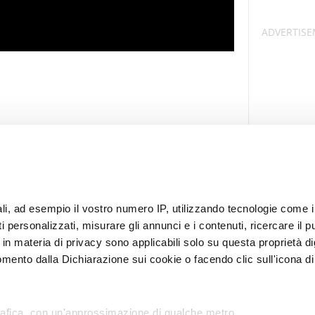
nali, ad esempio il vostro numero IP, utilizzando tecnologie come
 personalizzati, misurare gli annunci e i contenuti, ricercare il pu
te in materia di privacy sono applicabili solo su questa proprietà di
mento dalla Dichiarazione sui cookie o facendo clic sull'icona di 
i per Caso
Privacy Policy
Cookies policy
Condizioni d’utilizzo
Cambia Impostazioni Privacy Policy
rafica, con un'approssimazione di qualche metro,