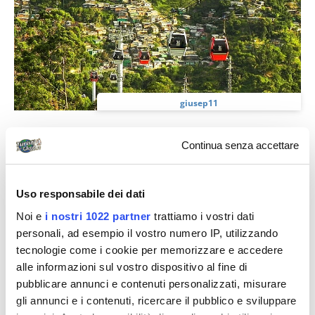
giusep11
Colombia: aventurero solitario!
Continua senza accettare
Premessa Sono in giro per il Sudamerica da qualche
anno, ho toccato la punta estrema sud (Ushuaia,
tierra del fuego) e ogni anno mi spingo...
Uso responsabile dei dati
Noi e
i nostri 1022 partner
trattiamo i vostri dati
personali, ad esempio il vostro numero IP, utilizzando
Diari di viaggio
tecnologie come i cookie per memorizzare e accedere
alle informazioni sul vostro dispositivo al fine di
pubblicare annunci e contenuti personalizzati, misurare
gli annunci e i contenuti, ricercare il pubblico e sviluppare