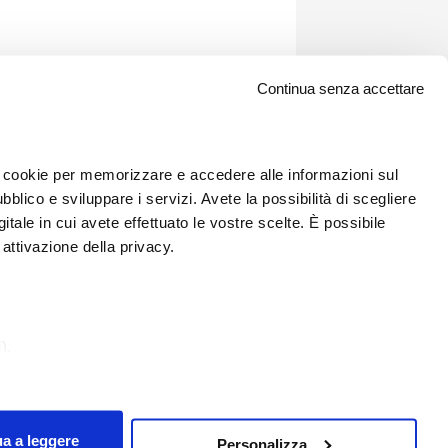
Continua senza accettare
 i cookie per memorizzare e accedere alle informazioni sul
bblico e sviluppare i servizi. Avete la possibilità di scegliere
gitale in cui avete effettuato le vostre scelte. È possibile
attivazione della privacy.
Newsletter
).
icare o ritirare il tuo consenso in qualsiasi momento dalla
sono riservati.
ua a leggere
Personalizza
ostro traffico. Condividiamo inoltre informazioni sul modo in