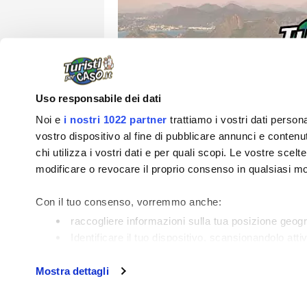
Uso responsabile dei dati
Noi e
i nostri 1022 partner
trattiamo i vostri dati perso
vostro dispositivo al fine di pubblicare annunci e contenuti
chi utilizza i vostri dati e per quali scopi. Le vostre scel
modificare o revocare il proprio consenso in qualsiasi mo
Info su Turist
Con il tuo consenso, vorremmo anche:
raccogliere informazioni sulla tua posizione geog
Identificare il tuo dispositivo, scansionandolo atti
Approfondisci come vengono elaborati i tuoi dati personal
Mostra dettagli
Dichiarazione sui cookie.
Utilizziamo i cookie per personalizzare contenuti ed annun