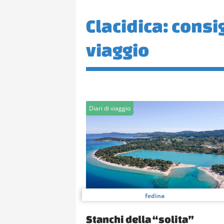
Clacidica: consigl
viaggio
Diari di viaggio
fedina
Stanchi della “solita”