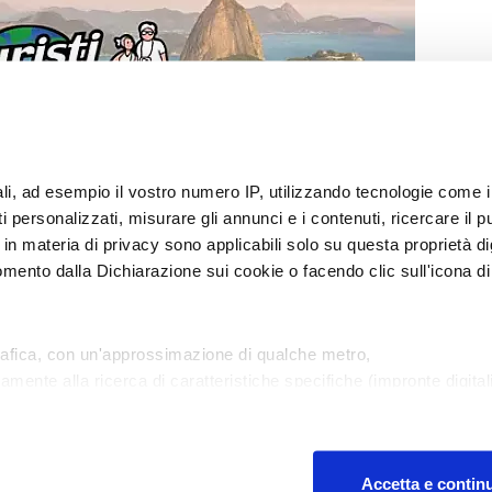
nali, ad esempio il vostro numero IP, utilizzando tecnologie come
 personalizzati, misurare gli annunci e i contenuti, ricercare il pu
te in materia di privacy sono applicabili solo su questa proprietà di
mento dalla Dichiarazione sui cookie o facendo clic sull'icona di 
i per Caso
Privacy Policy
Cookies policy
Condizioni d’utilizzo
Cambia Impostazioni Privacy Policy
rafica, con un'approssimazione di qualche metro,
vamente alla ricerca di caratteristiche specifiche (impronte digitali
Per contattare la redazione: redazione@turistipercaso.it
i e imposta le tue preferenze nella
sezione dettagli
. Puoi modif
© 2026 Valica Spa. P.IVA 13701211008 | Tutti i diritti 
Per la pubblicità su questo sito
Fytur
Accetta e contin
ci, per fornire funzionalità dei social media e per analizzare il n