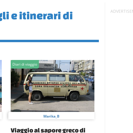
i e itinerari di
Diari di viaggio
Marika_B
Viaggio al sapore greco di