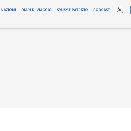
INAZIONI
DIARI DI VIAGGIO
SYUSY E PATRIZIO
PODCAST