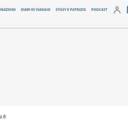
INAZIONI
DIARI DI VIAGGIO
SYUSY E PATRIZIO
PODCAST
a 8