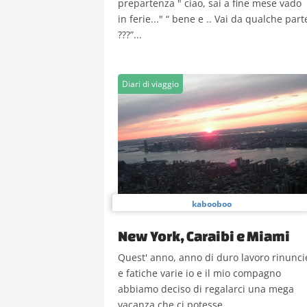
prepartenza " ciao, sai a fine mese vado
in ferie..." “ bene e .. Vai da qualche part
???”...
Diari di viaggio
kabooboo
New York, Caraibi e Miami
Quest' anno, anno di duro lavoro rinunci
e fatiche varie io e il mio compagno
abbiamo deciso di regalarci una mega
vacanza che ci potesse...