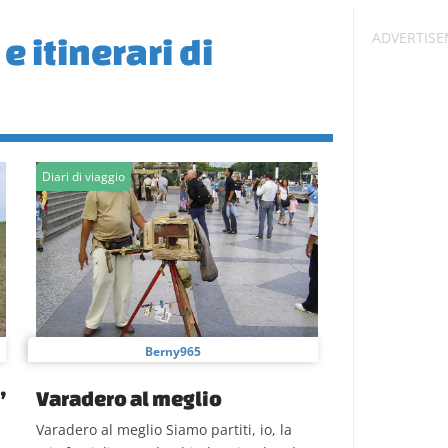
e itinerari di
Diari di viaggio
Berny965
’
Varadero al meglio
Varadero al meglio Siamo partiti, io, la