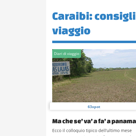
Caraibi: consigli 
viaggio
Diari di viaggio
63xpot
Ma che se’ va’ a fa’ a panama
Ecco il colloquio tipico dell’ultimo mese