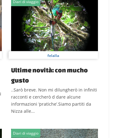
Diari di viaggio
felalla
Ultime novità: con mucho
gusto
..Sarò breve. Non mi dilungherò in infiniti
i
racconti e cercherò d dare alcune
informazioni ‘pratiche’.Siamo partiti da
Nizza alle...
Diari di viaggio