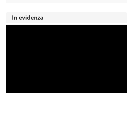
con altre informazioni che hai fornito loro o che hanno
raccolto dal tuo utilizzo dei loro servizi.
In evidenza