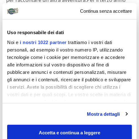
per raccontare un'altra avventura.Per il terzo anno
consegutivo, come meta per le...
Continua senza accettare
Diari di viaggio
Uso responsabile dei dati
Noi e
i nostri 1022 partner
trattiamo i vostri dati
personali, ad esempio il vostro numero IP, utilizzando
tecnologie come i cookie per memorizzare e accedere
alle informazioni sul vostro dispositivo al fine di
pubblicare annunci e contenuti personalizzati, misurare
gli annunci e i contenuti, ricercare il pubblico e sviluppare
serbet
i servizi. Avete la possibilità di scegliere chi utilizza i
vostri dati e per quali scopi. Le vostre scelte in materia di
Al mare con Dalì
privacy sono applicabili solo su questa proprietà digitale
in cui avete effettuato le vostre scelte. È possibile
Con moglie e due amici per il ponte del 1 maggio alla
Mostra dettagli
modificare o revocare il proprio consenso in qualsiasi
scoperta dell’arte surreale di Salvador Dalì. Cinque
momento dalla Dichiarazione sui cookie o facendo clic
giorni a disposizione, tappe...
sull'icona di attivazione della privacy.
Accetta e continua a leggere