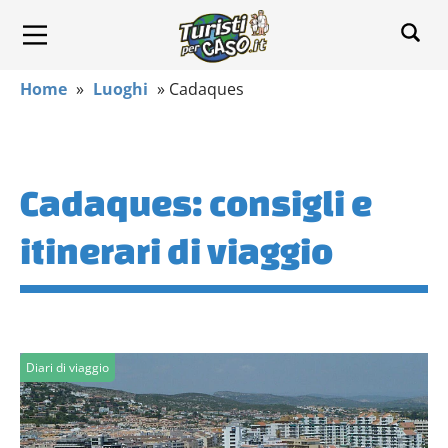
Home
»
Luoghi
»
Cadaques
Cadaques: consigli e
itinerari di viaggio
Diari di viaggio