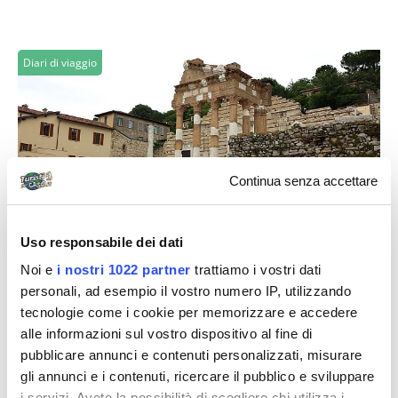
Diari di viaggio
Continua senza accettare
steber
Uso responsabile dei dati
Brescia underground
Noi e
i nostri 1022 partner
trattiamo i vostri dati
Brescia è conosciuta come città industriale, spesso si
personali, ad esempio il vostro numero IP, utilizzando
ci dimentica del suo glorioso passato, fondata oltre
tecnologie come i cookie per memorizzare e accedere
3200 anni fa ai piedi delle...
alle informazioni sul vostro dispositivo al fine di
pubblicare annunci e contenuti personalizzati, misurare
gli annunci e i contenuti, ricercare il pubblico e sviluppare
i servizi. Avete la possibilità di scegliere chi utilizza i