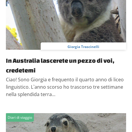
informazioni sul modo in cui utilizzi il nostro sito con i
nostri partner che si occupano di analisi dei dati web,
pubblicità e social media, i quali potrebbero combinarle
con altre informazioni che hai fornito loro o che hanno
raccolto dal tuo utilizzo dei loro servizi.
Giorgia Trascinelli
In Australia lascerete un pezzo di voi,
credetemi
Ciao! Sono Giorgia e frequento il quarto anno di liceo
linguistico. L`anno scorso ho trascorso tre settimane
nella splendida terra...
Diari di viaggio