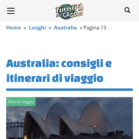
Home
»
Luoghi
»
Australia
»
Pagina 13
Australia: consigli e
itinerari di viaggio
Diari di viaggio