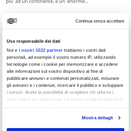
piu' ad un continente, è un' enorme...
Continua senza accettare
Diari di viaggio
Uso responsabile dei dati
Noi e
i nostri 1022 partner
trattiamo i vostri dati
personali, ad esempio il vostro numero IP, utilizzando
tecnologie come i cookie per memorizzare e accedere
alle informazioni sul vostro dispositivo al fine di
Pesciolina74
pubblicare annunci e contenuti personalizzati, misurare
gli annunci e i contenuti, ricercare il pubblico e sviluppare
Magia Australiana
i servizi. Avete la possibilità di scegliere chi utilizza i
Questo racconto non potrà mai trasmettere in
vostri dati e per quali scopi. Le vostre scelte in materia di
maniera esaustiva le emozioni che abbiamo provato
privacy sono applicabili solo su questa proprietà digitale
durante questo meraviglioso...
in cui avete effettuato le vostre scelte. È possibile
Mostra dettagli
modificare o revocare il proprio consenso in qualsiasi
momento dalla Dichiarazione sui cookie o facendo clic