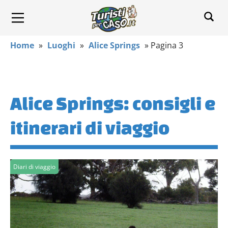
Home
»
Luoghi
»
Alice Springs
»
Pagina 3
Alice Springs: consigli e
itinerari di viaggio
Diari di viaggio