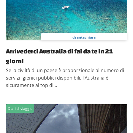
nostri partner che si occupano di analisi dei dati web,
pubblicità e social media, i quali potrebbero combinarle
con altre informazioni che hai fornito loro o che hanno
raccolto dal tuo utilizzo dei loro servizi.
dsantachiara
Arrivederci Australia di fai da te in 21
giorni
Se la civiltà di un paese è proporzionale al numero di
servizi igienici pubblici disponibili, l’Australia è
sicuramente al top di...
Diari di viaggio