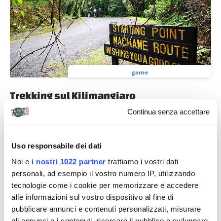
game
Trekking sul Kilimangiaro
Domenica 22 Luglio La nostra avventura inizia
Continua senza accettare
domenica 22 luglio al Machame Gate (1.800 mt), uno
dei diversi punti di accesso al Parco...
Uso responsabile dei dati
Noi e
i nostri 1022 partner
trattiamo i vostri dati
personali, ad esempio il vostro numero IP, utilizzando
Diari di viaggio
tecnologie come i cookie per memorizzare e accedere
alle informazioni sul vostro dispositivo al fine di
pubblicare annunci e contenuti personalizzati, misurare
gli annunci e i contenuti, ricercare il pubblico e sviluppare