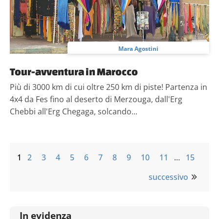
Mara Agostini
Tour-avventura in Marocco
Più di 3000 km di cui oltre 250 km di piste! Partenza in
4x4 da Fes fino al deserto di Merzouga, dall'Erg
Chebbi all'Erg Chegaga, solcando...
1
2
3
4
5
6
7
8
9
10
11
…
15
successivo
In evidenza