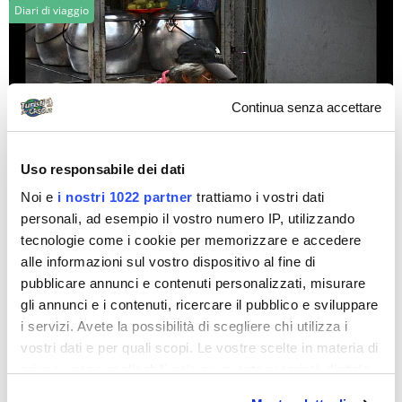
Diari di viaggio
Continua senza accettare
macherie
Uso responsabile dei dati
Noi e
i nostri 1022 partner
trattiamo i vostri dati
Malaysia per famiglia
personali, ad esempio il vostro numero IP, utilizzando
Kuala Lumpur, Kuala Terranganu, Palau Redang, Palau
tecnologie come i cookie per memorizzare e accedere
Perenthian, Palau Bidong, (Rep. Sarawak) Kuching -
alle informazioni sul vostro dispositivo al fine di
Borneo, Singapore-Kuala Lumpur....
pubblicare annunci e contenuti personalizzati, misurare
gli annunci e i contenuti, ricercare il pubblico e sviluppare
i servizi. Avete la possibilità di scegliere chi utilizza i
Diari di viaggio
vostri dati e per quali scopi. Le vostre scelte in materia di
privacy sono applicabili solo su questa proprietà digitale
in cui avete effettuato le vostre scelte. È possibile