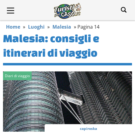
Home
»
Luoghi
»
Malesia
»
Pagina 14
Malesia: consigli e
itinerari di viaggio
Diari di viaggio
capiroska