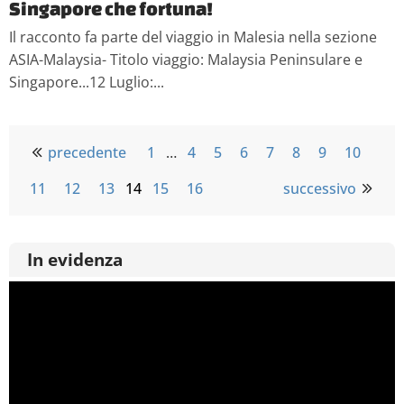
Singapore che fortuna!
Il racconto fa parte del viaggio in Malesia nella sezione
ASIA-Malaysia- Titolo viaggio: Malaysia Peninsulare e
Singapore...12 Luglio:...
precedente
1
…
4
5
6
7
8
9
10
11
12
13
14
15
16
successivo
In evidenza