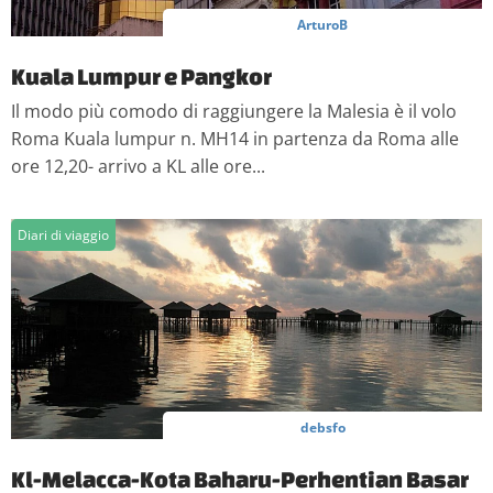
analizzare il nostro traffico. Condividiamo inoltre
ArturoB
informazioni sul modo in cui utilizzi il nostro sito con i
nostri partner che si occupano di analisi dei dati web,
Kuala Lumpur e Pangkor
pubblicità e social media, i quali potrebbero combinarle
Il modo più comodo di raggiungere la Malesia è il volo
con altre informazioni che hai fornito loro o che hanno
raccolto dal tuo utilizzo dei loro servizi.
Roma Kuala lumpur n. MH14 in partenza da Roma alle
ore 12,20- arrivo a KL alle ore...
Diari di viaggio
debsfo
Kl-Melacca-Kota Baharu-Perhentian Basar