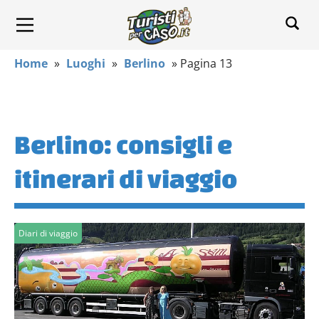
Home
»
Luoghi
»
Berlino
»
Pagina 13
Berlino: consigli e
itinerari di viaggio
Diari di viaggio