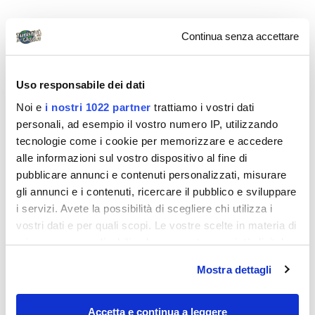
Continua senza accettare
Diari di viaggio
Uso responsabile dei dati
Noi e
i nostri 1022 partner
trattiamo i vostri dati
personali, ad esempio il vostro numero IP, utilizzando
tecnologie come i cookie per memorizzare e accedere
alle informazioni sul vostro dispositivo al fine di
Marika Punzo
pubblicare annunci e contenuti personalizzati, misurare
gli annunci e i contenuti, ricercare il pubblico e sviluppare
Una bella città
i servizi. Avete la possibilità di scegliere chi utilizza i
Il biglietto Mille Miglia, ci porta ancora una volta a
vostri dati e per quali scopi. Le vostre scelte in materia di
scoprire una città europea: Berlino.Incontro la mia
privacy sono applicabili solo su questa proprietà digitale
amica Fran al check-in...
in cui avete effettuato le vostre scelte. È possibile
Mostra dettagli
modificare o revocare il proprio consenso in qualsiasi
momento dalla Dichiarazione sui cookie o facendo clic
sull'icona di attivazione della privacy.
Accetta e continua a leggere
Diari di viaggio